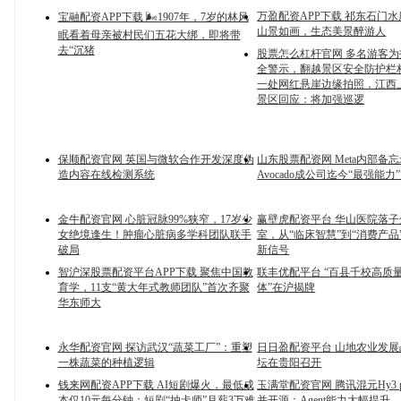
万盈配资APP下载 祁东石门
宝融配资APP下载 🌬1907年，7岁的林风
山景如画，生态美景醉游人
眠看着母亲被村民们五花大绑，即将带
去“沉猪
股票怎么杠杆官网 多名游客
全警示，翻越景区安全防护栏
一处网红悬崖边缘拍照，江西
景区回应：将加强巡逻
保顺配资官网 英国与微软合作开发深度伪
山东股票配资网 Meta内部备
造内容在线检测系统
Avocado成公司迄今“最强能力
金牛配资官网 心脏冠脉99%狭窄，17岁少
赢壁虎配资平台 华山医院落
女绝境逢生！肿瘤心脏病多学科团队联手
室，从“临床智慧”到“消费产品
破局
新信号
智沪深股票配资平台APP下载 聚焦中国教
联丰优配平台 “百县千校高质
育学，11支“黄大年式教师团队”首次齐聚
体”在沪揭牌
华东师大
永华配资官网 探访武汉“蔬菜工厂”：重塑
日日盈配资平台 山地农业发
一株蔬菜的种植逻辑
坛在贵阳召开
钱来网配资APP下载 AI短剧爆火，最低成
玉满堂配资官网 腾讯混元Hy3 pr
本仅10元每分钟；短剧“抽卡师”月薪3万难
并开源：Agent能力大幅提升