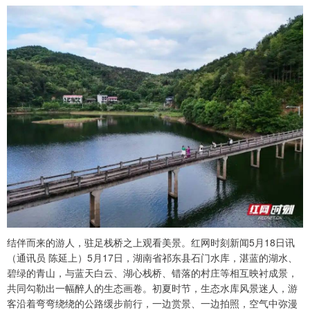
结伴而来的游人，驻足栈桥之上观看美景。红网时刻新闻5月18日讯
（通讯员 陈延上）5月17日，湖南省祁东县石门水库，湛蓝的湖水、
碧绿的青山，与蓝天白云、湖心栈桥、错落的村庄等相互映衬成景，
共同勾勒出一幅醉人的生态画卷。初夏时节，生态水库风景迷人，游
客沿着弯弯绕绕的公路缓步前行，一边赏景、一边拍照，空气中弥漫