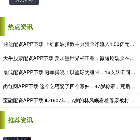
热点资讯
通达配资APP下载 上红低波指数主力资金净流入1.50亿元，平安上证红利低波动指数A净值近1月累计上涨5.03%
大牛股票配资APP下载 美加墨世界杯正酣，微短剧观众在手机里足球“狂欢”
最低配资APP下载 冠军揭晓！以篮球为纽带，16支队伍同台竞技
尚红网APP下载 这个乞丐娶了四个寡妇，47岁称帝，死后把江山送给外人
宝融配资APP下载 🌬1907年，7岁的林风眠看着母亲被村民们五花大绑，即将带去“沉猪
推荐资讯