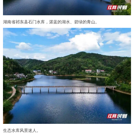
湖南省祁东县石门水库，湛蓝的湖水、碧绿的青山。
生态水库风景迷人。