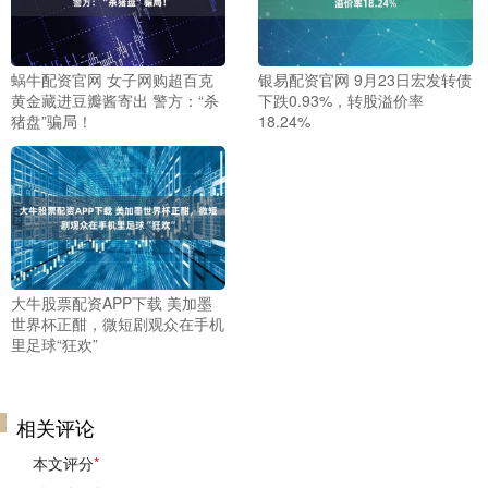
蜗牛配资官网 女子网购超百克
银易配资官网 9月23日宏发转债
黄金藏进豆瓣酱寄出 警方：“杀
下跌0.93%，转股溢价率
猪盘”骗局！
18.24%
大牛股票配资APP下载 美加墨
世界杯正酣，微短剧观众在手机
里足球“狂欢”
相关评论
本文评分
*