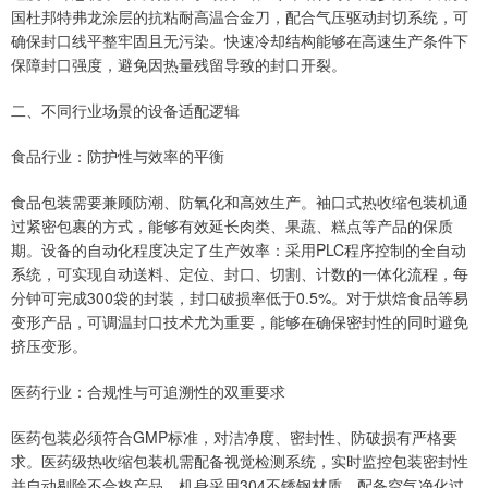
国杜邦特弗龙涂层的抗粘耐高温合金刀，配合气压驱动封切系统，可
确保封口线平整牢固且无污染。快速冷却结构能够在高速生产条件下
保障封口强度，避免因热量残留导致的封口开裂。
二、不同行业场景的设备适配逻辑
食品行业：防护性与效率的平衡
食品包装需要兼顾防潮、防氧化和高效生产。袖口式热收缩包装机通
过紧密包裹的方式，能够有效延长肉类、果蔬、糕点等产品的保质
期。设备的自动化程度决定了生产效率：采用PLC程序控制的全自动
系统，可实现自动送料、定位、封口、切割、计数的一体化流程，每
分钟可完成300袋的封装，封口破损率低于0.5%。对于烘焙食品等易
变形产品，可调温封口技术尤为重要，能够在确保密封性的同时避免
挤压变形。
医药行业：合规性与可追溯性的双重要求
医药包装必须符合GMP标准，对洁净度、密封性、防破损有严格要
求。医药级热收缩包装机需配备视觉检测系统，实时监控包装密封性
并自动剔除不合格产品。机身采用304不锈钢材质，配备空气净化过