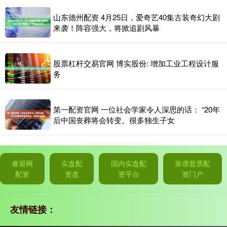
山东德州配资 4月25日，爱奇艺40集古装奇幻大剧
来袭！阵容强大，将掀追剧风暴
股票杠杆交易官网 博实股份: 增加工业工程设计服
务
第一配资官网 一位社会学家令人深思的话： “20年
后中国丧葬将会转变。很多独生子女
睿迎网
实盘配
国内实盘配
靠谱股票配
配资
资盘
资平台
资门户
友情链接：