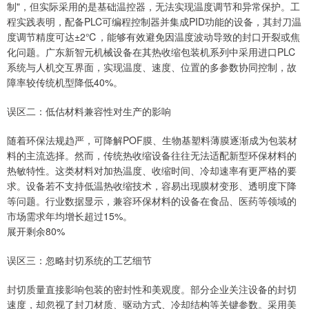
制"，但实际采用的是基础温控器，无法实现温度调节和异常保护。工
程实践表明，配备PLC可编程控制器并集成PID功能的设备，其封刀温
度调节精度可达±2℃，能够有效避免因温度波动导致的封口开裂或焦
化问题。广东新智元机械设备在其热收缩包装机系列中采用进口PLC
系统与人机交互界面，实现温度、速度、位置的多参数协同控制，故
障率较传统机型降低40%。
误区二：低估材料兼容性对生产的影响
随着环保法规趋严，可降解POF膜、生物基塑料薄膜逐渐成为包装材
料的主流选择。然而，传统热收缩设备往往无法适配新型环保材料的
热敏特性。这类材料对加热温度、收缩时间、冷却速率有更严格的要
求。设备若不支持低温热收缩技术，容易出现膜材变形、透明度下降
等问题。行业数据显示，兼容环保材料的设备在食品、医药等领域的
市场需求年均增长超过15%。
展开剩余80%
误区三：忽略封切系统的工艺细节
封切质量直接影响包装的密封性和美观度。部分企业关注设备的封切
速度，却忽视了封刀材质、驱动方式、冷却结构等关键参数。采用美