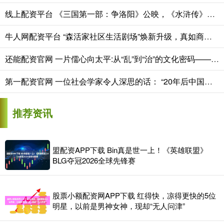
线上配资平台 《三国第一部：争洛阳》公映，《水浒传》改编动画电影也在路上了
牛人网配资平台 “森活家社区生活剧场”焕新升级，真如商圈迎新进展
还能配资官网 一片儒心向太平:从“乱”到“治”的文化密码——专访《太平年》历史顾问葛焕礼
第一配资官网 一位社会学家令人深思的话： “20年后中国丧葬将会转变。很多独生子女
推荐资讯
盟配资APP下载 Bin真是世一上！《英雄联盟》
BLG夺冠2026全球先锋赛
股票小额配资网APP下载 红得快，凉得更快的5位
明星，以前是男神女神，现却“无人问津”