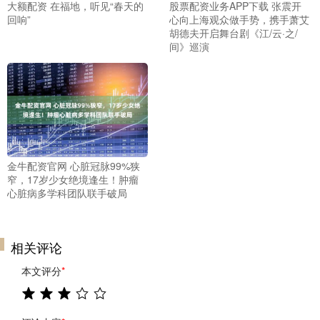
大额配资 在福地，听见“春天的
股票配资业务APP下载 张震开
回响”
心向上海观众做手势，携手萧艾
胡德夫开启舞台剧《江/云·之/
间》巡演
金牛配资官网 心脏冠脉99%狭
窄，17岁少女绝境逢生！肿瘤
心脏病多学科团队联手破局
相关评论
本文评分
*