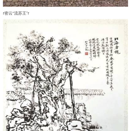
r密云“流苏王”r