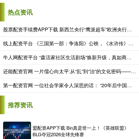
热点资讯
股票配资手续费APP下载 新西兰央行“鹰派超车”欧洲央行！利差扩大或助力新西兰元兑欧元升至一年高位
线上配资平台 《三国第一部：争洛阳》公映，《水浒传》改编动画电影也在路上了
牛人网配资平台 “森活家社区生活剧场”焕新升级，真如商圈迎新进展
还能配资官网 一片儒心向太平:从“乱”到“治”的文化密码——专访《太平年》历史顾问葛焕礼
第一配资官网 一位社会学家令人深思的话： “20年后中国丧葬将会转变。很多独生子女
推荐资讯
盟配资APP下载 Bin真是世一上！《英雄联盟》
BLG夺冠2026全球先锋赛