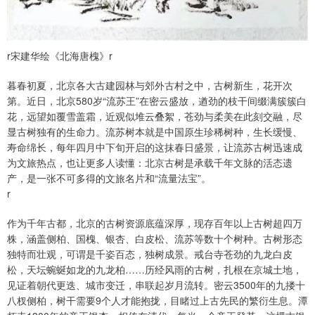
r宋建华绘《北海唐槐》r
暮春初夏，北京各大古建园林与郊外古村之中，古树新生，花开次
第。近日，北京580岁“流苏王”在密云盛放，遒劲的枝干间缀满簇簇白
花，远望如覆雪盖霜，近观似堆云叠絮，苍劲与柔美在此刻交融，尽
显古树独有的生命力。流苏树本就是中国原生珍稀树种，生长缓慢、
寿命绵长，每年四月中下旬开启的这抹春日盛景，让流苏古树迅速成
为文旅热点，也让更多人读懂：北京古树是承载千年文脉的活态遗
产，是一张不可多得的文旅名片和“流量法宝”。
r
作为千年古都，北京的古树资源底蕴深厚，现存百年以上古树超四万
株，涵盖侧柏、国槐、银杏、白皮松、流苏等数十个树种。古树形态
独特而壮观，可谓是千姿百态，独树成景。戒台寺苍劲的九龙白皮
松，天坛蜿蜒如龙的九龙柏……历经风雨的古树，扎根在京城土地，
见证着朝代更迭、城市变迁，串联起岁月流转。密云3500年的九搂十
八杈侧柏，树干需要9个人才能抱拢，目睹过上古先民的繁衍生息。潭