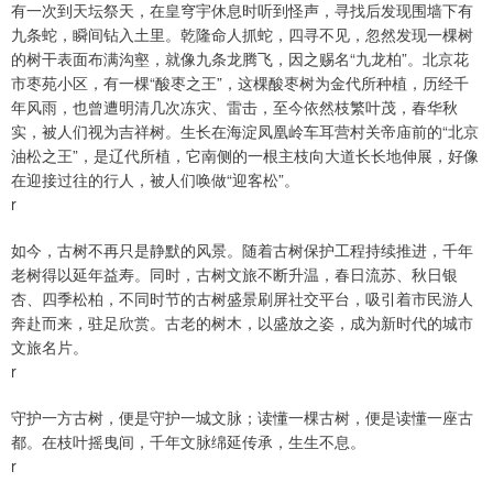
有一次到天坛祭天，在皇穹宇休息时听到怪声，寻找后发现围墙下有
九条蛇，瞬间钻入土里。乾隆命人抓蛇，四寻不见，忽然发现一棵树
的树干表面布满沟壑，就像九条龙腾飞，因之赐名“九龙柏”。北京花
市枣苑小区，有一棵“酸枣之王”，这棵酸枣树为金代所种植，历经千
年风雨，也曾遭明清几次冻灾、雷击，至今依然枝繁叶茂，春华秋
实，被人们视为吉祥树。生长在海淀凤凰岭车耳营村关帝庙前的“北京
油松之王”，是辽代所植，它南侧的一根主枝向大道长长地伸展，好像
在迎接过往的行人，被人们唤做“迎客松”。
r
如今，古树不再只是静默的风景。随着古树保护工程持续推进，千年
老树得以延年益寿。同时，古树文旅不断升温，春日流苏、秋日银
杏、四季松柏，不同时节的古树盛景刷屏社交平台，吸引着市民游人
奔赴而来，驻足欣赏。古老的树木，以盛放之姿，成为新时代的城市
文旅名片。
r
守护一方古树，便是守护一城文脉；读懂一棵古树，便是读懂一座古
都。在枝叶摇曳间，千年文脉绵延传承，生生不息。
r