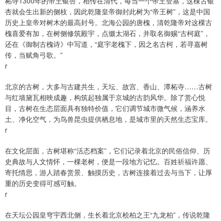
柘寺1300年的帝王银杏，相传在清代，每当一个帝王登基，这棵古银
杏就会生出新的侧枝，因此乾隆皇帝御封此树为“帝王树”，这是中国
历史上皇帝对树木的最高封号。北海公园的唐槐，清乾隆帝对这棵古
槐喜爱有加，在树侧修筑殿宇，点缀太湖石，并取名御赐“古柯庭”，
还在《御制古槐诗》中写道，“庭宇老槐下，因之名古柯，若寻嘉树
传，当赋角弓歌。”
r
北京的古树，大多与古建共生，天坛、故宫、香山、潭柘寺……古树
与红墙黛瓦相映成趣，构筑起独属于京城的古韵风华。除了赏心悦
目，古树在生态层面具有独特价值，它们调节城市微气候，涵养水
土、净化空气，为鸟兽昆虫提供栖息地，是城市里的天然生态宝库。
r
在文化层面，古树堪称“活态档案”，它们记录着北京的民俗信仰、历
史典故与人文情怀，一棵老树，便是一段地方记忆。百姓祈福许愿、
寄托情思，游人踏春赏景、触摸历史，古树连接着过去与当下，让厚
重的历史变得可感可触。
r
在天坛公园皇穹宇西北侧，生长着北京桧柏之王“九龙柏”，传说乾隆