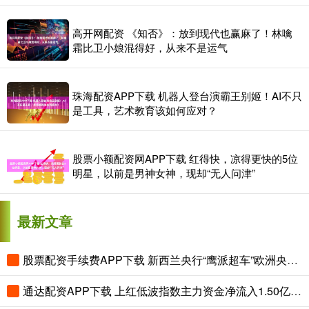
高开网配资 《知否》：放到现代也赢麻了！林噙
霜比卫小娘混得好，从来不是运气
珠海配资APP下载 机器人登台演霸王别姬！AI不只
是工具，艺术教育该如何应对？
股票小额配资网APP下载 红得快，凉得更快的5位
明星，以前是男神女神，现却“无人问津”
最新文章
股票配资手续费APP下载 新西兰央行“鹰派超车”欧洲央行！利差扩大或助力新西兰元兑欧元升至一年高位
通达配资APP下载 上红低波指数主力资金净流入1.50亿元，平安上证红利低波动指数A净值近1月累计上涨5.03%