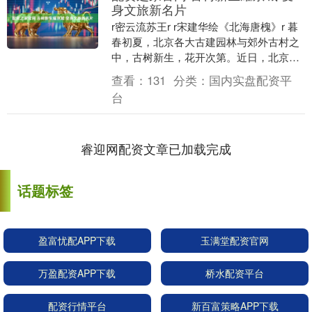
身文旅新名片
r密云流苏王r r宋建华绘《北海唐槐》r 暮
春初夏，北京各大古建园林与郊外古村之
中，古树新生，花开次第。近日，北京
580岁流苏王在密云盛放，遒劲的枝干间
查看：
131
分类：
国内实盘配资平
缀满簇簇....
台
睿迎网配资文章已加载完成
话题标签
盈富忧配APP下载
玉满堂配资官网
万盈配资APP下载
桥水配资平台
配资行情平台
新百富策略APP下载