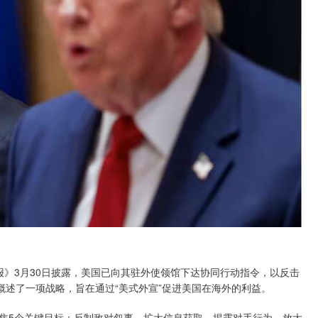
报》3月30日披露，美国已向其驻外使领馆下达协同行动指令，以反击
概述了一项战略，旨在通过“美式外宣”促进美国在海外的利益。
焦5个关键目标：反制敌对叙事、扩大信息获取、揭露对手行为、放大