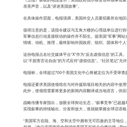
亲美声音，以及“讲述美国故事”。
在具体操作层面，电报强调，美国外交人员要招募所在地区
值得注意的是，该指令建议与五角大楼的心理战单位进行协调
军事信息行动直接联动的操作并不陌生。据美国“军事”网站
情绪、动机、推理，最终影响外国政府、组织、团体和个人
这份电报点名社交媒体平台“X”作为“反击虚假信息”的工具
以“不损害言论自由”的方式应对“虚假信息”。“社区笔记
电报称，全球超过700个美国文化中心将被定位为不受审查
电报还要求美国使领馆在与对外援助项目相关的内容中使用
此外，使领馆需要将更多的新闻内容翻译成当地语言，供应
战略传播专家指出，放眼全球舆论生态，“叙事竞争”已超
实现叙事的持续输出、分发和放大，谁就能掌握全球话语格
“美国军方在陆、海、空和太空中拥有无可匹敌的主导地位
超越。”专注于国家安全领域的美国高科技企业佩拉顿（Per