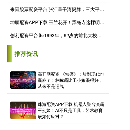
耒阳股票配资平台 张江量子湾揭牌，三大平台将提供科技创新重要支撑
坤鹏配资APP下载 玉兰花开！潭柘寺这棵明代玉兰 错过等一年
创利配资平台 🌬1993年，92岁的前北大校长周培源晨练回家后，对着妻子说：“我
推荐资讯
高开网配资 《知否》：放到现代也
赢麻了！林噙霜比卫小娘混得好，
从来不是运气
珠海配资APP下载 机器人登台演霸
王别姬！AI不只是工具，艺术教育
该如何应对？