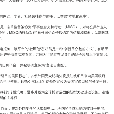
的网红、学者、社区领袖参与传播，以增强“本地化叙事”。
。该单位曾被称为“军事信息支持行动”（MISO），对将公共外交与
介绍，MISO的行动旨在“向外国受众传递选定的信息和指向，以影响其
”。
。电报称，该平台的“社区笔记”功能是一种“创新且众包的方式”，有助于
”允许用户扮演事实核查者，共同为可能存在误导性的帖子添加上下文笔记。
的信息平台，并被明确宣传为“言论自由区”。
“醒目的美国标志”，以便外国受众明确知晓援助或项目来自美国政府。
给当地使用。该指令实际上将使领馆定位为美国宣传口径的分发枢纽。
越单纯的传播策略，逐步升级为全球博弈层面的新型关键基础设施。谁能
局的主导权。
，然而，在对外国受众的认知战中……美国的全球影响力被对手削弱、
aton）网站3月25日强调，美国的影响力和全球地位受损，不但使美国